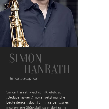
SIMON
HANRATH
Tenor Saxophon
Simon Hanrath wächst in Krefeld auf.
„Bedauernswert“, mögen jetzt manche
Leute denken, doch für ihn selber war es
insofern ein Glücksfall, da er dort seinen