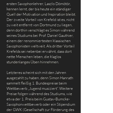
ersten Saxophonlehrer, Laszlo Dömötör,
kennen lernt, der bis heute ein ständiger
Quell der Motivation und Inspiration bleibt.
Der zweite Vorteil von Krefeld ist es, nicht
zu weit entfernt von Dortmund zu liegen,
denn dorthin verschlägt es Simon während
seines Studiums bei Prof. Daniel Gauthier,
einem der renommiertesten klassischen
Saxophonisten weltweit. Als dritter Vorteil
Krefelds sei nebenbei erwähnt, dass dort
nette Menschen leben, die klaglos
stundenlanges Üben hinnehmen.
Letzteres scheint sich mit den Jahren
ausgezahlt zu haben, denn Simon Hanrath
sammelt fleißig 1. Bundespreise beim
Wettbewerb „Jugend musiziert“. Weitere
Preise folgen während des Studiums, wie
etwa der 1. Preis beim Gustav-Bumcke-
Saxophonwettbewerb oder ein Stipendium
der GWK (Gesellschaft zur Förderung des